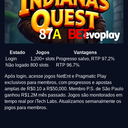
Estado
Jogos
Vantagens
Login
1,200+ slots
Progresso salvo, RTP 97.2%
Não logado
800 slots
RTP 96.7%
Após login, acesse jogos NetEnt e Pragmatic Play
exclusivos para membros, com progressos e apostas
amplas de R$0.10 a R$50,000. Membro P.S. de São Paulo
ganhou R$1.2M mês passado. Jogos são monitorados em
tempo real por iTech Labs. Atualizamos semanalmente os
jogos para membros.