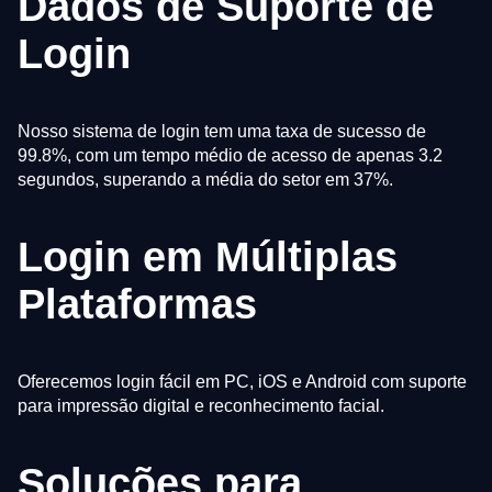
Dados de Suporte de
Login
Nosso sistema de login tem uma taxa de sucesso de
99.8%, com um tempo médio de acesso de apenas 3.2
segundos, superando a média do setor em 37%.
Login em Múltiplas
Plataformas
Oferecemos login fácil em PC, iOS e Android com suporte
para impressão digital e reconhecimento facial.
Soluções para