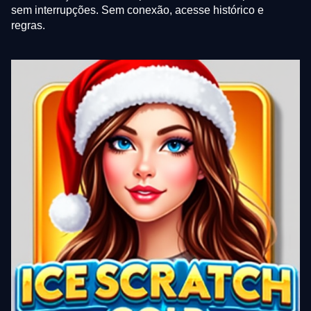
sem interrupções. Sem conexão, acesse histórico e
regras.