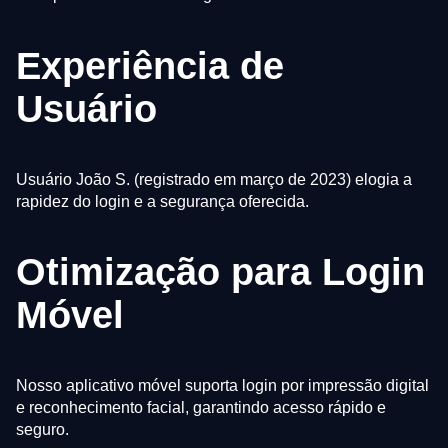
Experiência de
Usuário
Usuário João S. (registrado em março de 2023) elogia a
rapidez do login e a segurança oferecida.
Otimização para Login
Móvel
Nosso aplicativo móvel suporta login por impressão digital
e reconhecimento facial, garantindo acesso rápido e
seguro.