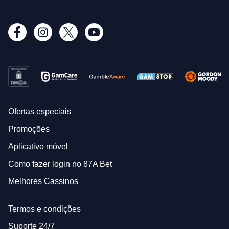
Ofertas especiais
Promoções
Aplicativo móvel
Como fazer login no 87A Bet
Melhores Cassinos
Termos e condições
Suporte 24/7