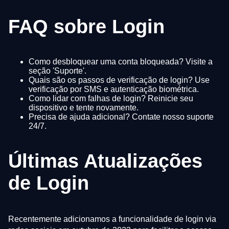
FAQ sobre Login
Como desbloquear uma conta bloqueada? Visite a
seção 'Suporte'.
Quais são os passos de verificação de login? Use
verificação por SMS e autenticação biométrica.
Como lidar com falhas de login? Reinicie seu
dispositivo e tente novamente.
Precisa de ajuda adicional? Contate nosso suporte
24/7.
Últimas Atualizações
de Login
Recentemente adicionamos a funcionalidade de login via