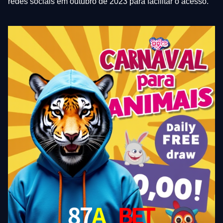
redes sociais em outubro de 2023 para facilitar o acesso.